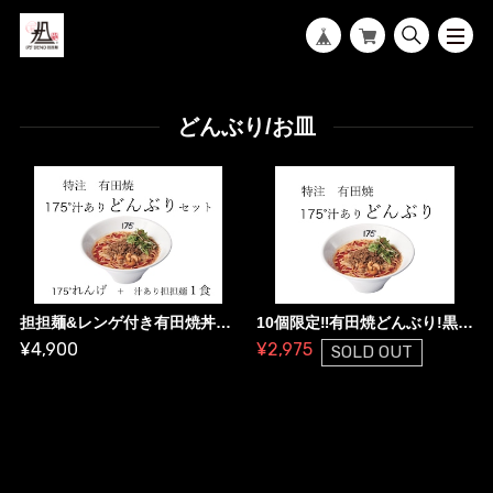
どんぶり/お皿
担担麺&レンゲ付き有田焼丼セット(担担麺(汁あり)＋れんげ＋丼)
10個限定‼︎有田焼どんぶり!黒ロゴ
¥4,900
¥2,975
SOLD OUT