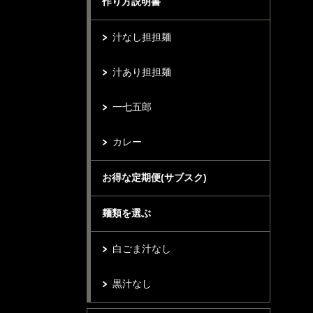
作り方説明書
汁なし担担麺
汁あり担担麺
一七五郎
カレー
お得な定期便(サブスク)
麺類を選ぶ
白ごま汁なし
黒汁なし