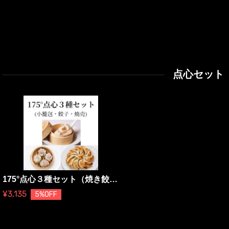
点心セット
175°点心３種セット（焼き餃子・小籠包・焼売）
¥3,135
5%OFF