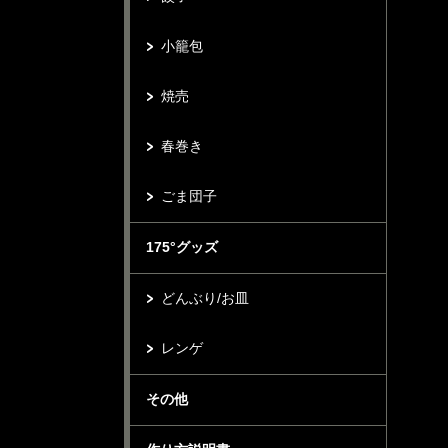
小籠包
焼売
春巻き
ごま団子
175°グッズ
どんぶり/お皿
レンゲ
その他