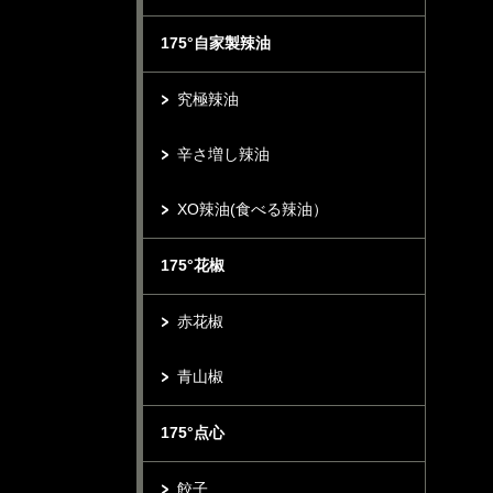
175°自家製辣油
究極辣油
辛さ増し辣油
XO辣油(食べる辣油）
175°花椒
赤花椒
青山椒
175°点心
餃子