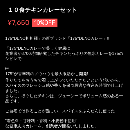
１０食チキンカレーセット
¥7,650
10%OFF
175°DENO担担麺」の新ブランド「175°DENOカレー」‼️
「175°DENOカレーで美しく健康に」
創業者が8700時間研究したチキンたっぷりの無水カレーを175の
シビレで‼️
￼
175°が香辛料のノウハウを最大限活かし開発❗️
作りたてをおうちで召し上がっていただきたいという想いから、
スパイスのフレッシュ感や香りを保つ最適な煮込み時間で仕上げ
ました。
さらに、ほぐしたチキンは、ジューシーでボリューム感のある一
品です。
ご自宅では作ることが難しい、スパイスをふんだんに使った
"着色料・甘味料・香料・小麦粉不使用"
な健康志向カレーを、創業者が開発いたしました。