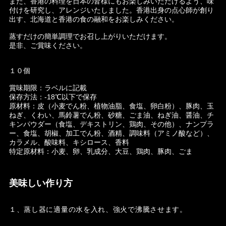
また、香港の料理を日本の皆様にもお楽しみいただけるよう、味
付けを研究し、アレンジいたしました。香港出身の点心師が創り
出す、北海道と香港の食の融和をお楽しみください。
蒸すだけの簡単調理でお召し上がりいただけます。
是非、ご賞味ください。
１０個
賞味期限：ラベルに記載
保存方法：-18℃以下で保存
原材料：皮（小麦でん粉、植物油脂、食塩、卵白粉）、豚肉、玉
ねぎ、くわい、馬鈴薯でん粉、砂糖、ごま油、ねぎ油、醤油、チ
キンパウダー（食塩、デキストリン、鶏肉、その他）、ナンプラ
ー、食塩、胡椒、加工でん粉、酒精、調味料（アミノ酸など）、
カラメル、酸味料、キシロース、香料
特定原材料：小麦、卵、乳成分、大豆、鶏肉、豚肉、ごま
美味しい作り方
１、蒸し器に適量の水を入れ、強火で沸騰させます。